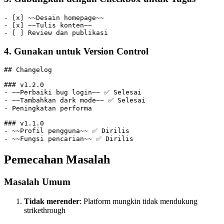
- [x] ~~Desain homepage~~
- [x] ~~Tulis konten~~
- [ ] Review dan publikasi
4. Gunakan untuk Version Control
## Changelog
### v1.2.0
- ~~Perbaiki bug login~~ ✅ Selesai
- ~~Tambahkan dark mode~~ ✅ Selesai
- Peningkatan performa
### v1.1.0
- ~~Profil pengguna~~ ✅ Dirilis
- ~~Fungsi pencarian~~ ✅ Dirilis
Pemecahan Masalah
Masalah Umum
Tidak merender
: Platform mungkin tidak mendukung
strikethrough