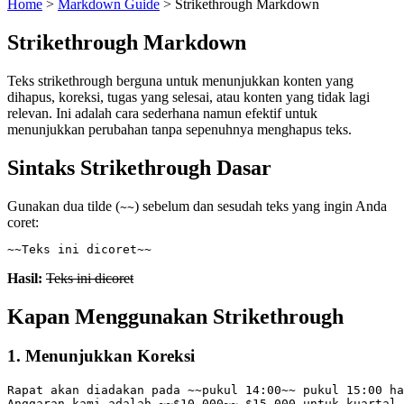
Home
>
Markdown Guide
>
Strikethrough Markdown
Strikethrough Markdown
Teks strikethrough berguna untuk menunjukkan konten yang
dihapus, koreksi, tugas yang selesai, atau konten yang tidak lagi
relevan. Ini adalah cara sederhana namun efektif untuk
menunjukkan perubahan tanpa sepenuhnya menghapus teks.
Sintaks Strikethrough Dasar
Gunakan dua tilde (
) sebelum dan sesudah teks yang ingin Anda
~~
coret:
~~Teks ini dicoret~~
Hasil:
Teks ini dicoret
Kapan Menggunakan Strikethrough
1. Menunjukkan Koreksi
Rapat akan diadakan pada ~~pukul 14:00~~ pukul 15:00 ha
Anggaran kami adalah ~~$10,000~~ $15,000 untuk kuartal 