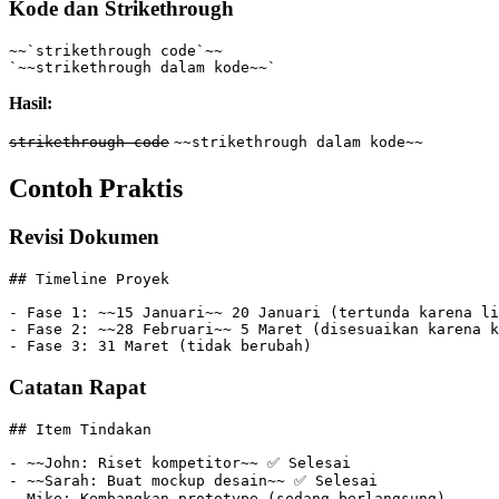
Kode dan Strikethrough
~~`strikethrough code`~~
`~~strikethrough dalam kode~~`
Hasil:
strikethrough code
~~strikethrough dalam kode~~
Contoh Praktis
Revisi Dokumen
## Timeline Proyek
- Fase 1: ~~15 Januari~~ 20 Januari (tertunda karena li
- Fase 2: ~~28 Februari~~ 5 Maret (disesuaikan karena 
- Fase 3: 31 Maret (tidak berubah)
Catatan Rapat
## Item Tindakan
- ~~John: Riset kompetitor~~ ✅ Selesai
- ~~Sarah: Buat mockup desain~~ ✅ Selesai
- Mike: Kembangkan prototype (sedang berlangsung)