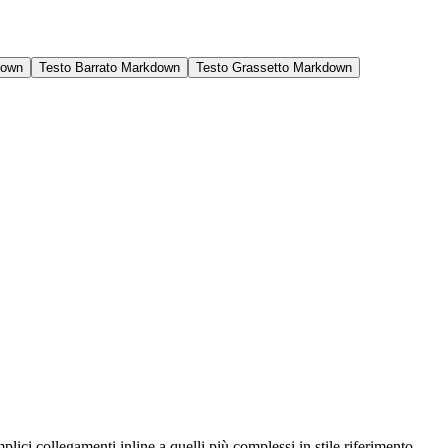
down
Testo Barrato Markdown
Testo Grassetto Markdown
ci collegamenti inline a quelli più complessi in stile riferimento.