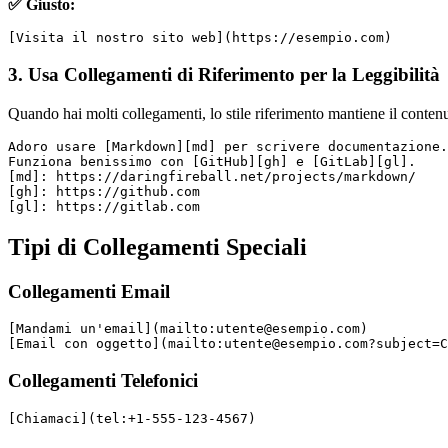
✅ Giusto:
[Visita il nostro sito web](https://esempio.com)
3. Usa Collegamenti di Riferimento per la Leggibilità
Quando hai molti collegamenti, lo stile riferimento mantiene il contenu
Adoro usare [Markdown][md] per scrivere documentazione.
Funziona benissimo con [GitHub][gh] e [GitLab][gl].
[md]: https://daringfireball.net/projects/markdown/
[gh]: https://github.com
[gl]: https://gitlab.com
Tipi di Collegamenti Speciali
Collegamenti Email
[Mandami un'email](mailto:
utente@esempio.com
)
[Email con oggetto](mailto:
utente@esempio.com
?subject=C
Collegamenti Telefonici
[Chiamaci](tel:+1-555-123-4567)