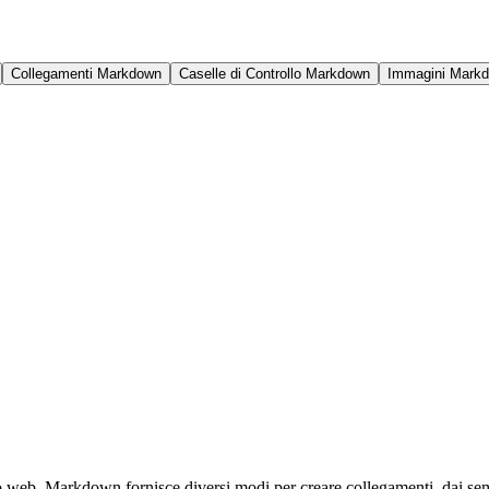
Collegamenti Markdown
Caselle di Controllo Markdown
Immagini Mark
web. Markdown fornisce diversi modi per creare collegamenti, dai sempli