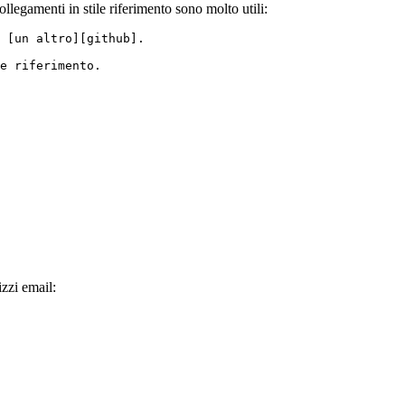
llegamenti in stile riferimento sono molto utili:
è [un altro][github].
e riferimento.
zzi email: