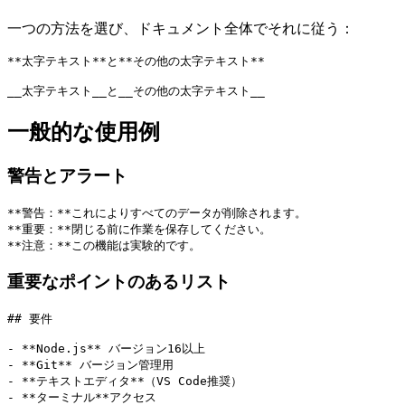
一つの方法を選び、ドキュメント全体でそれに従う：
**太字テキスト**と**その他の太字テキスト**
__太字テキスト__と__その他の太字テキスト__
一般的な使用例
警告とアラート
**警告：**これによりすべてのデータが削除されます。
**重要：**閉じる前に作業を保存してください。
**注意：**この機能は実験的です。
重要なポイントのあるリスト
## 要件
- **Node.js** バージョン16以上
- **Git** バージョン管理用
- **テキストエディタ**（VS Code推奨）
- **ターミナル**アクセス