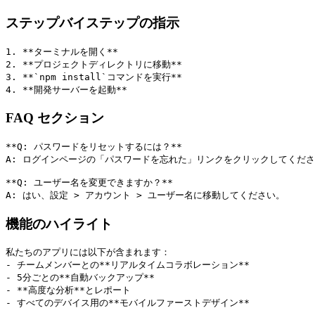
ステップバイステップの指示
1. **ターミナルを開く**
2. **プロジェクトディレクトリに移動**
3. **`npm install`コマンドを実行**
4. **開発サーバーを起動**
FAQ セクション
**Q: パスワードをリセットするには？**
A: ログインページの「パスワードを忘れた」リンクをクリックしてくだ
**Q: ユーザー名を変更できますか？**
A: はい、設定 > アカウント > ユーザー名に移動してください。
機能のハイライト
私たちのアプリには以下が含まれます：
- チームメンバーとの**リアルタイムコラボレーション**
- 5分ごとの**自動バックアップ**
- **高度な分析**とレポート
- すべてのデバイス用の**モバイルファーストデザイン**