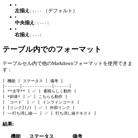
•
左揃え
:
（デフォルト）
:---
•
中央揃え
:
:---:
•
右揃え
:
---:
テーブル内でのフォーマット
テーブルセル内で他のMarkdownフォーマットを使用できま
す：
| 機能 | ステータス | 備考 |
|------|------------|------|
| **太字** | ✅ | 素晴らしく動作 |
| *斜体* | ✅ | こちらも動作 |
| `コード` | ✅ | インラインコード |
| [リンク](/) | ✅ | 外部リンク |
| ~~打ち消し線~~ | ✅ | 打ち消し線テキスト |
結果:
機能
ステータス
備考