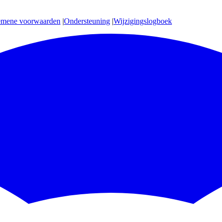
emene voorwaarden
|
Ondersteuning
|
Wijzigingslogboek