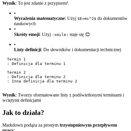
Wynik
: To jest zdanie z przypisem¹.
•
Wyrażenia matematyczne
: Użyj
do dokumentów
$E=mc^2$
naukowych
•
Skróty emoji
: Użyj
staje się 😊
:smile:
•
Listy definicji
: Do słowników i dokumentacji technicznej
  Termin 1
  : Definicja dla terminu 1
  Termin 2
  : Definicja dla terminu 2
  : Inna definicja dla terminu 2
Wynik
: Tworzy sformatowane listy z podświetlonymi terminami i
wciętymi definicjami
Jak to działa?
Markdown podąża za prostym
trzystopniowym przepływem
pracy
: