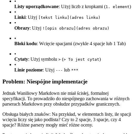
•
Listy uporządkowane
: Użyj liczb z kropkami (
)
1. element
•
Linki
: Użyj
[tekst linku](adres linku)
•
Obrazy
: Użyj
![opis obrazu](adres obrazu)
•
Bloki kodu
: Wcięcie spacjami (zwykle 4 spacje lub 1 Tab)
•
Cytaty
: Użyj symbolu
(
)
>
> To jest cytat
•
Linie poziome
: Użyj
lub
---
***
Problem: Niespójne implementacje
Jednak Waniliowy Markdown nie miał ścisłej, formalnej
specyfikacji. To prowadziło do niespójnego zachowania w różnych
parserach Markdown przy obsłudze przypadków granicznych.
Obsługa białych znaków: Na przykład, w elementach listy, ile spacji
wcięcia liczy się jako podlista? Czy to 2 spacje, 3 spacje, czy 4
spacje? Różne parsery mogły mieć różne oceny.