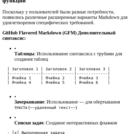
функции
Поскольку у пользователей были разные потребности,
появились различные расширенные варианты Markdown для
удовлетворения специфических требований.
GitHub Flavored Markdown (GFM) Дополнительный
синтаксис:
•
Таблицы
: Использование синтаксиса с трубами для
создания таблиц
  | Заголовок 1 | Заголовок 2 | Заголовок 3 |
  |-------------|-------------|-------------|
  | Ячейка 1    | Ячейка 2    | Ячейка 3    |
  | Ячейка 4    | Ячейка 5    | Ячейка 6    |
•
Зачеркивание
: Использование
для обертывания
~~
текста (
)
~~удаленный текст~~
•
Списки задач
: Создание интерактивных флажков
  - [x] Выполненная задача