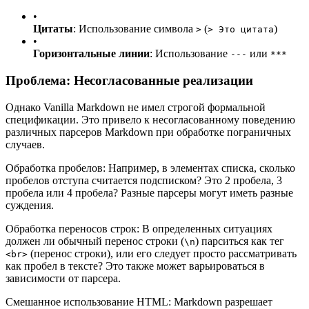
•
Цитаты
: Использование символа
(
)
>
> Это цитата
•
Горизонтальные линии
: Использование
или
---
***
Проблема: Несогласованные реализации
Однако Vanilla Markdown не имел строгой формальной
спецификации. Это привело к несогласованному поведению
различных парсеров Markdown при обработке пограничных
случаев.
Обработка пробелов: Например, в элементах списка, сколько
пробелов отступа считается подсписком? Это 2 пробела, 3
пробела или 4 пробела? Разные парсеры могут иметь разные
суждения.
Обработка переносов строк: В определенных ситуациях
должен ли обычный перенос строки (
) парситься как тег
\n
(перенос строки), или его следует просто рассматривать
<br>
как пробел в тексте? Это также может варьироваться в
зависимости от парсера.
Смешанное использование HTML: Markdown разрешает