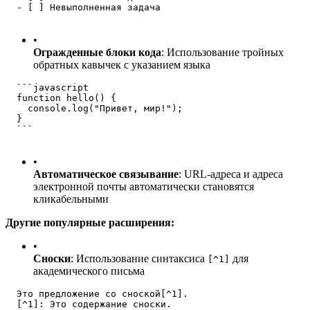
  - [ ] Невыполненная задача
•
Огражденные блоки кода
: Использование тройных
обратных кавычек с указанием языка
  ```javascript
  function hello() {
    console.log("Привет, мир!");
  }
  ```
•
Автоматическое связывание
: URL-адреса и адреса
электронной почты автоматически становятся
кликабельными
Другие популярные расширения:
•
Сноски
: Использование синтаксиса
для
[^1]
академического письма
  Это предложение со сноской[^1].
  [^1]: Это содержание сноски.