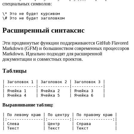
специальных символов:
\* Это не будет курсивом
\# Это не будет заголовком
Расширенный синтаксис
Эти продвинутые функции поддерживаются GitHub Flavored
Markdown (GFM) и большинством современных процессоров
Markdown. Идеально подходят для расширенной
документации и совместных проектов.
Таблицы
| Заголовок 1 | Заголовок 2 | Заголовок 3 |
|-------------|-------------|-------------|
| Ячейка 1    | Ячейка 2    | Ячейка 3    |
| Ячейка 4    | Ячейка 5    | Ячейка 6    |
Выравнивание таблиц:
| По левому краю | По центру | По правому краю |
|:---------------|:---------:|----------------:|
| Слева          | Центр     | Справа          |
| Текст          | Текст     | Текст           |