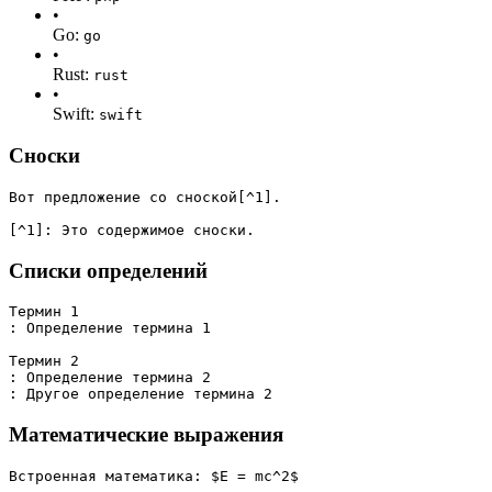
•
Go:
go
•
Rust:
rust
•
Swift:
swift
Сноски
Вот предложение со сноской[^1].
[^1]: Это содержимое сноски.
Списки определений
Термин 1
: Определение термина 1
Термин 2
: Определение термина 2
: Другое определение термина 2
Математические выражения
Встроенная математика: $E = mc^2$