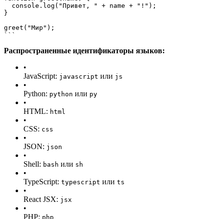
  console.log("Привет, " + name + "!");
}
greet("Мир");
```
Распространенные идентификаторы языков:
•
JavaScript:
или
javascript
js
•
Python:
или
python
py
•
HTML:
html
•
CSS:
css
•
JSON:
json
•
Shell:
или
bash
sh
•
TypeScript:
или
typescript
ts
•
React JSX:
jsx
•
PHP:
php