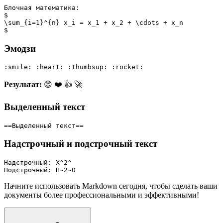
Блочная математика:
$
\sum_{i=1}^{n} x_i = x_1 + x_2 + \cdots + x_n
$
Эмодзи
:smile: :heart: :thumbsup: :rocket:
Результат:
😊 ❤️ 👍 🚀
Выделенный текст
==Выделенный текст==
Надстрочный и подстрочный текст
Надстрочный: X^2^
Подстрочный: H~2~O
Начните использовать Markdown сегодня, чтобы сделать ваши
документы более профессиональными и эффективными!