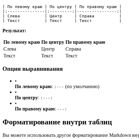
| По левому краю | По центру | По правому краю |
|:---------------|:---------:|----------------:|
| Слева          | Центр     | Справа          |
| Текст          | Текст     | Текст           |
Результат:
По левому краю
По центру
По правому краю
Слева
Центр
Справа
Текст
Текст
Текст
Опции выравнивания
•
По левому краю
:
(по умолчанию)
:---
•
По центру
:
:---:
•
По правому краю
:
---:
Форматирование внутри таблиц
Вы можете использовать другое форматирование Markdown вну