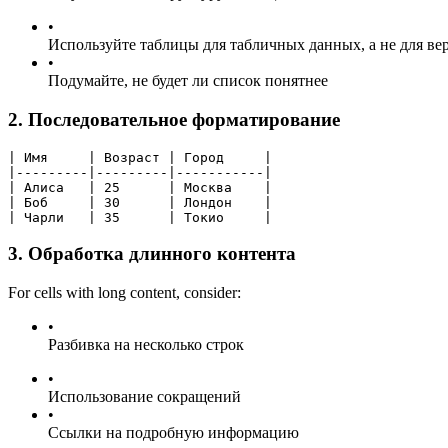
•
Используйте таблицы для табличных данных, а не для ве
•
Подумайте, не будет ли список понятнее
2. Последовательное форматирование
| Имя     | Возраст | Город     |
|---------|---------|-----------|
| Алиса   | 25      | Москва    |
| Боб     | 30      | Лондон    |
| Чарли   | 35      | Токио     |
3. Обработка длинного контента
For cells with long content, consider:
•
Разбивка на несколько строк
•
Использование сокращений
•
Ссылки на подробную информацию