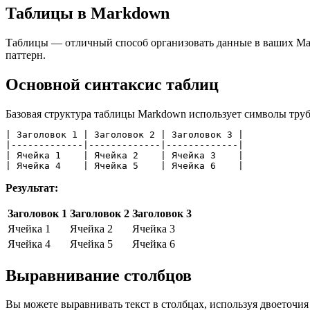
Таблицы в Markdown
Таблицы — отличный способ организовать данные в ваших Mark
паттерн.
Основной синтаксис таблиц
Базовая структура таблицы Markdown использует символы труб
| Заголовок 1 | Заголовок 2 | Заголовок 3 |
|-------------|-------------|-------------|
| Ячейка 1    | Ячейка 2    | Ячейка 3    |
| Ячейка 4    | Ячейка 5    | Ячейка 6    |
Результат:
Заголовок 1
Заголовок 2
Заголовок 3
Ячейка 1
Ячейка 2
Ячейка 3
Ячейка 4
Ячейка 5
Ячейка 6
Выравнивание столбцов
Вы можете выравнивать текст в столбцах, используя двоеточия 