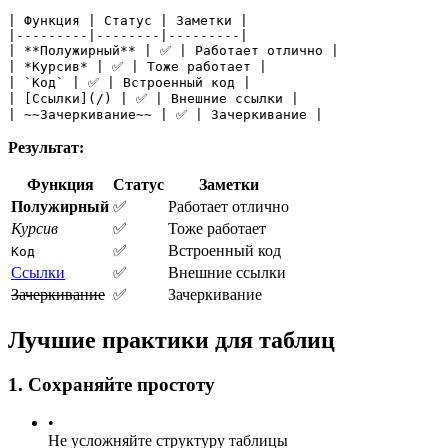
| Функция | Статус | Заметки |
|---------|--------|---------|
| **Полужирный** | ✅ | Работает отлично |
| *Курсив* | ✅ | Тоже работает |
| `Код` | ✅ | Встроенный код |
| [Ссылки](/) | ✅ | Внешние ссылки |
| ~~Зачеркивание~~ | ✅ | Зачеркивание |
Результат:
Функция
Статус
Заметки
Полужирный
✅
Работает отлично
Курсив
✅
Тоже работает
✅
Встроенный код
Код
Ссылки
✅
Внешние ссылки
Зачеркивание
✅
Зачеркивание
Лучшие практики для таблиц
1. Сохраняйте простоту
•
Не усложняйте структуру таблицы