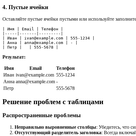
4. Пустые ячейки
Оставляйте пустые ячейки пустыми или используйте заполните
| Имя | Email | Телефон |
|-----|-------|---------|
| Иван | 
ivan@example.com
 | 555-1234 |
| Анна | 
anna@example.com
 | - |
| Петр |   | 555-5678 |
Результат:
Имя
Email
Телефон
Иван
ivan@example.com
555-1234
Анна
anna@example.com
-
Петр
555-5678
Решение проблем с таблицами
Распространенные проблемы
Неправильно выровненные столбцы
: Убедитесь, что 
Отсутствующий разделитель заголовка
: Всегда включа