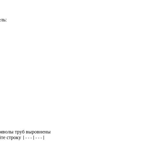
ль:
символы труб выровнены
йте строку
|---|---|