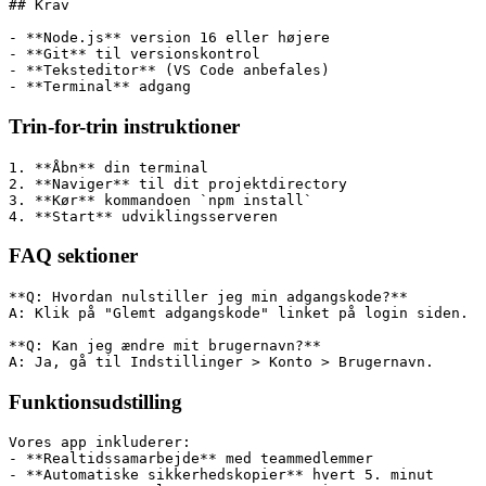
## Krav
- **Node.js** version 16 eller højere
- **Git** til versionskontrol
- **Teksteditor** (VS Code anbefales)
- **Terminal** adgang
Trin-for-trin instruktioner
1. **Åbn** din terminal
2. **Naviger** til dit projektdirectory
3. **Kør** kommandoen `npm install`
4. **Start** udviklingsserveren
FAQ sektioner
**Q: Hvordan nulstiller jeg min adgangskode?**
A: Klik på "Glemt adgangskode" linket på login siden.
**Q: Kan jeg ændre mit brugernavn?**
A: Ja, gå til Indstillinger > Konto > Brugernavn.
Funktionsudstilling
Vores app inkluderer:
- **Realtidssamarbejde** med teammedlemmer
- **Automatiske sikkerhedskopier** hvert 5. minut