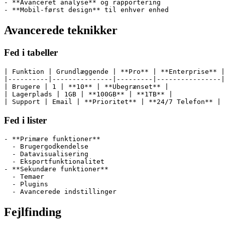
- **Avanceret analyse** og rapportering
- **Mobil-først design** til enhver enhed
Avancerede teknikker
Fed i tabeller
| Funktion | Grundlæggende | **Pro** | **Enterprise** |
|----------|---------------|---------|----------------|
| Brugere | 1 | **10** | **Ubegrænset** |
| Lagerplads | 1GB | **100GB** | **1TB** |
| Support | Email | **Prioritet** | **24/7 Telefon** |
Fed i lister
- **Primære funktioner**
  - Brugergodkendelse
  - Datavisualisering
  - Eksportfunktionalitet
- **Sekundære funktioner**
  - Temaer
  - Plugins
  - Avancerede indstillinger
Fejlfinding