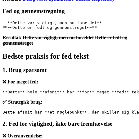
Fed og gennemstregning
~~**Dette var vigtigt, men nu forældet**~~
**~~Dette er fedt og gennemstreget~~**
Resultat:
Dette var vigtigt, men nu forældet
Dette er fedt og
gennemstreget
Bedste praksis for fed tekst
1. Brug sparsomt
❌ For meget fed:
**Dette** hele **afsnit** har **for** meget **fed** tek
✅ Strategisk brug:
Dette afsnit har **et nøglepunkt**, der skiller sig kla
2. Fed for vigtighed, ikke bare fremhævelse
❌ Overanvendelse: