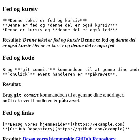
Fed og kursiv
***Denne tekst er fed og kursiv***
**Denne er fed og *denne del er også kursiv***
*Denne er kursiv og **denne del er også fed***
Resultat:
Denne tekst er fed og kursiv
Denne er fed og
denne del
er også kursiv
Denne er kursiv og
denne del er også fed
Fed og kode
Brug **`git commit`** kommandoen til at gemme dine ændr
**`onClick`** event handleren er **påkrævet**.
Resultat:
Brug
kommandoen til at gemme dine ændringer.
git commit
event handleren er
påkrævet
.
onClick
Fed og links
[**Besøg vores hjemmeside**](https://example.com)
**[GitHub Repository](https://github.com/example)**
Resultat:
Besøg vores hjemmeside
GitHub Repository