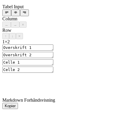
Tabel Input
Column
←
→
×
Row
↑
↓
×
1
×
2
Markdown Forhåndsvisning
Kopier