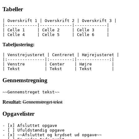
Tabeller
| Overskrift 1 | Overskrift 2 | Overskrift 3 |
|-------------|-------------|-------------|
| Celle 1     | Celle 2     | Celle 3     |
| Celle 4     | Celle 5     | Celle 6     |
Tabeljustering:
| Venstrejusteret | Centreret | Højrejusteret |
|:---------------|:---------:|-------------:|
| Venstre        | Center    | Højre        |
| Tekst          | Tekst     | Tekst        |
Gennemstregning
~~Gennemstreget tekst~~
Resultat:
Gennemstreget tekst
Opgavelister
- [x] Afsluttet opgave
- [ ] Ufuldstændig opgave
- [x] ~~Afsluttet og krydset ud opgave~~