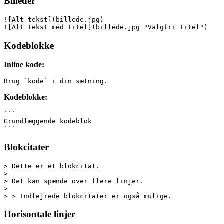
Billeder
![Alt tekst](billede.jpg)
![Alt tekst med titel](billede.jpg "Valgfri titel")
Kodeblokke
Inline kode:
Brug `kode` i din sætning.
Kodeblokke:
```
Grundlæggende kodeblok
```
Blokcitater
> Dette er et blokcitat.
> 
> Det kan spænde over flere linjer.
>
> > Indlejrede blokcitater er også mulige.
Horisontale linjer