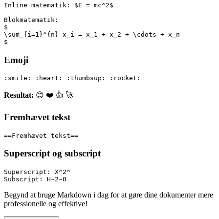
Inline matematik: $E = mc^2$
Blokmatematik:
$
\sum_{i=1}^{n} x_i = x_1 + x_2 + \cdots + x_n
$
Emoji
:smile: :heart: :thumbsup: :rocket:
Resultat:
😊 ❤️ 👍 🚀
Fremhævet tekst
==Fremhævet tekst==
Superscript og subscript
Superscript: X^2^
Subscript: H~2~O
Begynd at bruge Markdown i dag for at gøre dine dokumenter mere
professionelle og effektive!