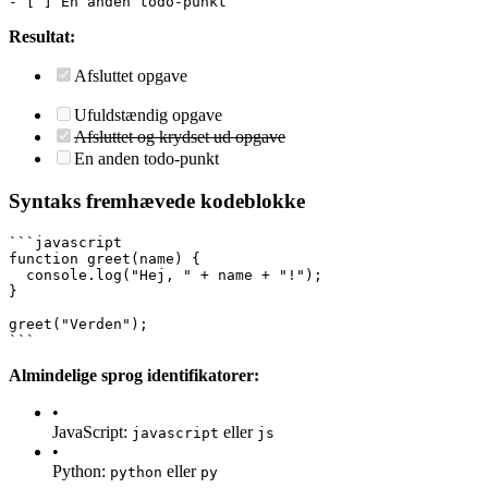
- [ ] En anden todo-punkt
Resultat:
Afsluttet opgave
Ufuldstændig opgave
Afsluttet og krydset ud opgave
En anden todo-punkt
Syntaks fremhævede kodeblokke
```javascript
function greet(name) {
  console.log("Hej, " + name + "!");
}
greet("Verden");
```
Almindelige sprog identifikatorer:
•
JavaScript:
eller
javascript
js
•
Python:
eller
python
py