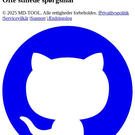
Ofte stillede spørgsmål
© 2025 MD-TOOL. Alle rettigheder forbeholdes.
|
Privatlivspolitik
|
Servicevilkår
|
Support
|
Ændringslog