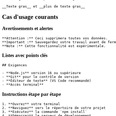
__Texte gras__ et __plus de texte gras__
Cas d'usage courants
Avertissements et alertes
**Attention :** Ceci supprimera toutes vos données.
**Important :** Sauvegardez votre travail avant de ferm
**Note :** Cette fonctionnalité est expérimentale.
Listes avec points clés
## Exigences
- **Node.js** version 16 ou supérieure
- **Git** pour le contrôle de version
- **Éditeur de texte** (VS Code recommandé)
- **Accès terminal**
Instructions étape par étape
1. **Ouvrez** votre terminal
2. **Naviguez** vers le répertoire de votre projet
3. **Exécutez** la commande `npm install`
4. **Démarrez** le serveur de développement