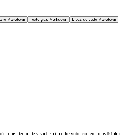
arré Markdown
Texte gras Markdown
Blocs de code Markdown
er une hiérarchie visuelle, et rendre votre contenu plus lisible et