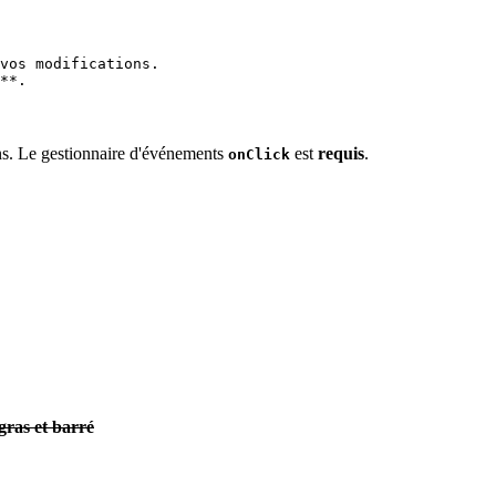
vos modifications.
**.
s. Le gestionnaire d'événements
est
requis
.
onClick
 gras et barré