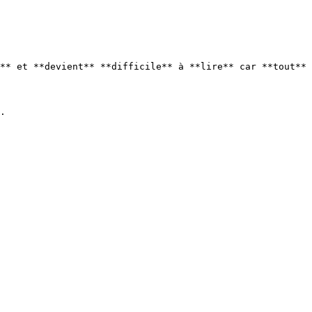
** et **devient** **difficile** à **lire** car **tout** 
.