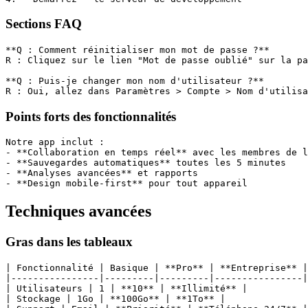
Sections FAQ
**Q : Comment réinitialiser mon mot de passe ?**
R : Cliquez sur le lien "Mot de passe oublié" sur la pa
**Q : Puis-je changer mon nom d'utilisateur ?**
R : Oui, allez dans Paramètres > Compte > Nom d'utilisa
Points forts des fonctionnalités
Notre app inclut :
- **Collaboration en temps réel** avec les membres de l
- **Sauvegardes automatiques** toutes les 5 minutes
- **Analyses avancées** et rapports
- **Design mobile-first** pour tout appareil
Techniques avancées
Gras dans les tableaux
| Fonctionnalité | Basique | **Pro** | **Entreprise** |
|----------------|---------|---------|----------------|
| Utilisateurs | 1 | **10** | **Illimité** |
| Stockage | 1Go | **100Go** | **1To** |