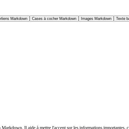
rliens Markdown
Cases à cocher Markdown
Images Markdown
Texte b
Markdown. Il aide à mettre l'accent sur les informations importantes, cré