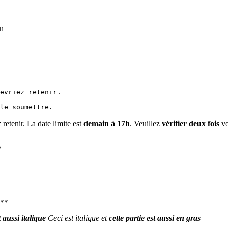
on
evriez retenir.
le soumettre.
retenir. La date limite est
demain à 17h
. Veuillez
vérifier deux fois
vo
s
**
t aussi italique
Ceci est italique et
cette partie est aussi en gras