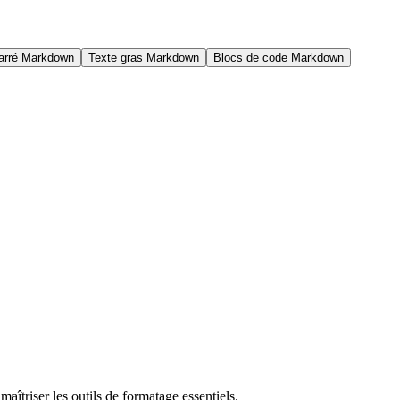
arré Markdown
Texte gras Markdown
Blocs de code Markdown
îtriser les outils de formatage essentiels.