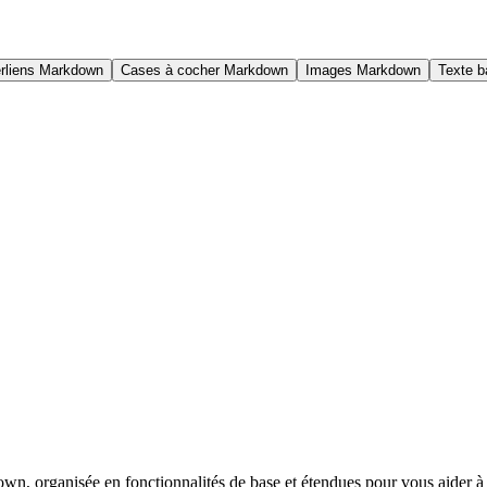
rliens Markdown
Cases à cocher Markdown
Images Markdown
Texte b
, organisée en fonctionnalités de base et étendues pour vous aider à ma