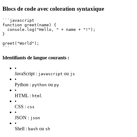
Blocs de code avec coloration syntaxique
```javascript
function greet(name) {
  console.log("Hello, " + name + "!");
}
greet("World");
```
Identifiants de langue courants :
•
JavaScript :
ou
javascript
js
•
Python :
ou
python
py
•
HTML :
html
•
CSS :
css
•
JSON :
json
•
Shell :
ou
bash
sh