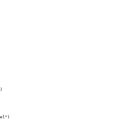
)
el")