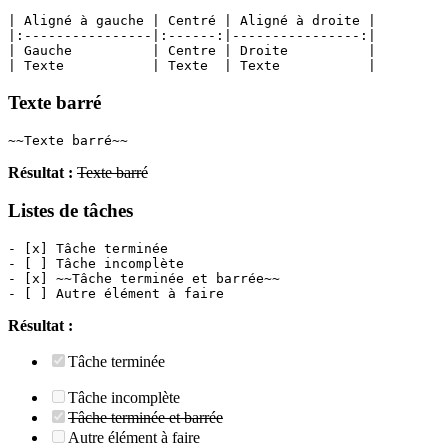
| Aligné à gauche | Centré | Aligné à droite |
|:----------------|:------:|----------------:|
| Gauche          | Centre | Droite          |
| Texte           | Texte  | Texte           |
Texte barré
~~Texte barré~~
Résultat :
Texte barré
Listes de tâches
- [x] Tâche terminée
- [ ] Tâche incomplète
- [x] ~~Tâche terminée et barrée~~
- [ ] Autre élément à faire
Résultat :
Tâche terminée
Tâche incomplète
Tâche terminée et barrée
Autre élément à faire