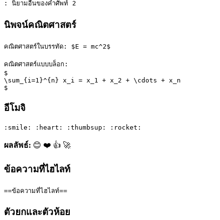
: นิยามอื่นของคำศัพท์ 2
นิพจน์คณิตศาสตร์
คณิตศาสตร์ในบรรทัด: $E = mc^2$
คณิตศาสตร์แบบบล็อก:
$
\sum_{i=1}^{n} x_i = x_1 + x_2 + \cdots + x_n
$
อีโมจิ
:smile: :heart: :thumbsup: :rocket:
ผลลัพธ์:
😊 ❤️ 👍 🚀
ข้อความที่ไฮไลท์
==ข้อความที่ไฮไลท์==
ตัวยกและตัวห้อย