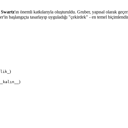
 Swartz
'ın önemli katkılarıyla oluşturuldu. Gruber, yapısal olarak ge
r'in başlangıçta tasarlayıp uyguladığı "çekirdek" - en temel biçimlendir
)
alik_
)
__kalın__