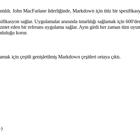
tıldı. John MacFarlane liderliğinde, Markdown için titiz bir spesifikasy
kasyon sağlar. Uygulamalar arasında tutarlılığı sağlamak için 600'den fa
hizmet eden bir referans uygulama sağlar. Aynı girdi her zaman tüm uyumlu
luluğu korur.
ılamak için çeşitli genişletilmiş Markdown çeşitleri ortaya çıktı.
)
~