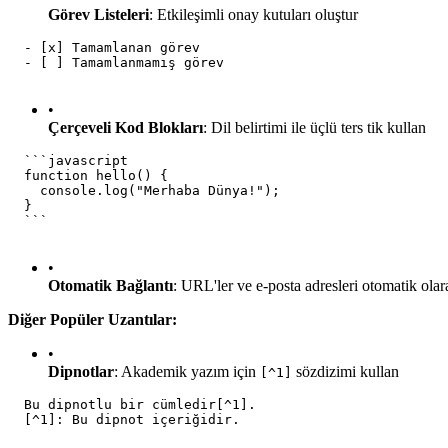
Görev Listeleri
: Etkileşimli onay kutuları oluştur
  - [x] Tamamlanan görev
  - [ ] Tamamlanmamış görev
•
Çerçeveli Kod Blokları
: Dil belirtimi ile üçlü ters tik kullan
  ```javascript
  function hello() {
    console.log("Merhaba Dünya!");
  }
  ```
•
Otomatik Bağlantı
: URL'ler ve e-posta adresleri otomatik olara
Diğer Popüler Uzantılar:
•
Dipnotlar
: Akademik yazım için
sözdizimi kullan
[^1]
  Bu dipnotlu bir cümledir[^1].
  [^1]: Bu dipnot içeriğidir.