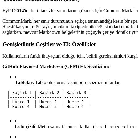
Eylül 2014'te, bu tutarsızlık sorunlarını çözmek için CommonMark tanı
CommonMark, her sınır durumunun açıkça tanımlandığı kesin bir spesifi
Spesifikasyon, diğer ayrıştırıcıların takip edebileceği standart olarak 
sağlarken, mevcut Markdown belgelerinin çoğuyla geriye dönük uyum
Genişletilmiş Çeşitler ve Ek Özellikler
Kullanıcıların farklı ihtiyaçları olduğu için, belirli gereksinimleri karş
GitHub Flavored Markdown (GFM) Ek Sözdizimi:
•
Tablolar
: Tablo oluşturmak için boru sözdizimi kullan
  | Başlık 1 | Başlık 2 | Başlık 3 |
  |----------|----------|----------|
  | Hücre 1  | Hücre 2  | Hücre 3  |
  | Hücre 4  | Hücre 5  | Hücre 6  |
•
Üstü çizili
: Metni sarmak için
kullan (
~~
~~silinmiş metin~
•