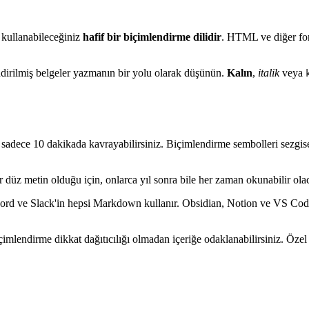
 kullanabileceğiniz
hafif bir biçimlendirme dilidir
. HTML ve diğer for
dirilmiş belgeler yazmanın bir yolu olarak düşünün.
Kalın
,
italik
veya
ece 10 dakikada kavrayabilirsiniz. Biçimlendirme sembolleri sezgiseldir -
üz metin olduğu için, onlarca yıl sonra bile her zaman okunabilir olacak
cord ve Slack'in hepsi Markdown kullanır. Obsidian, Notion ve VS Code
imlendirme dikkat dağıtıcılığı olmadan içeriğe odaklanabilirsiniz. Özel