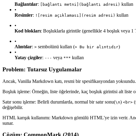
Bağlantılar
:
kullan
[bağlantı metni](bağlantı adresi)
•
Resimler
:
kullan
![resim açıklaması](resim adresi)
•
Kod blokları
: Boşluklarla girintile (genellikle 4 boşluk veya 1
•
Alıntılar
:
sembolünü kullan (
)
>
> Bu bir alıntıdır
•
Yatay çizgiler
:
veya
kullan
---
***
Problem: Tutarsız Uygulamalar
Ancak, Vanilla Markdown katı, resmi bir spesifikasyondan yoksundu. Bu
Boşluk işleme: Örneğin, liste öğelerinde, kaç boşluk girintisi alt liste o
Satır sonu işleme: Belirli durumlarda, normal bir satır sonu(
)
(
\n
<br>
değişebilir.
HTML karışık kullanımı: Markdown gömülü HTML'ye izin verir. Ancak,
sunar.
Çözüm: CommonMark (2014)