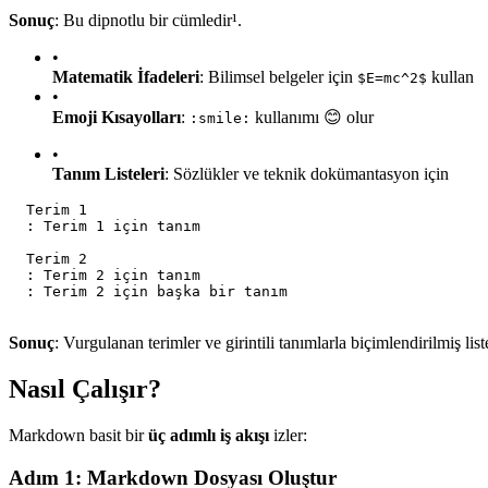
Sonuç
: Bu dipnotlu bir cümledir¹.
•
Matematik İfadeleri
: Bilimsel belgeler için
kullan
$E=mc^2$
•
Emoji Kısayolları
:
kullanımı 😊 olur
:smile:
•
Tanım Listeleri
: Sözlükler ve teknik dokümantasyon için
  Terim 1
  : Terim 1 için tanım
  Terim 2
  : Terim 2 için tanım
  : Terim 2 için başka bir tanım
Sonuç
: Vurgulanan terimler ve girintili tanımlarla biçimlendirilmiş list
Nasıl Çalışır?
Markdown basit bir
üç adımlı iş akışı
izler:
Adım 1: Markdown Dosyası Oluştur