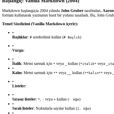
Başlangıç: Vanilla Markdown (2004)
Markdown başlangıçta 2004 yılında
John Gruber
tarafından,
Aaron
formatı kullanarak yazmanın basit bir yolunu tasarladı. Bu, John Grube
Temel Sözdizimi (Vanilla Markdown içerir):
•
Başlıklar
:
sembolünü kullan (
)
#
# Başlık
•
Vurgu
:
•
İtalik
: Metni sarmak için
veya
kullan (
veya
*
_
*italik*
_it
•
Kalın
: Metni sarmak için
veya
kullan (
veya
**
__
**kalın**
•
Listeler
:
•
Sırasız listeler
:
,
veya
kullan (
)
*
-
+
- öğe
•
Sıralı listeler
: Noktalarla sayılar kullan (
)
1. öğe
•