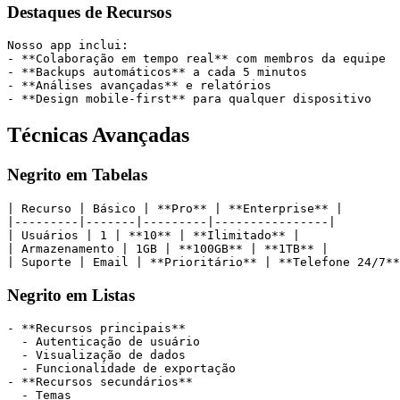
Destaques de Recursos
Nosso app inclui:
- **Colaboração em tempo real** com membros da equipe
- **Backups automáticos** a cada 5 minutos
- **Análises avançadas** e relatórios
- **Design mobile-first** para qualquer dispositivo
Técnicas Avançadas
Negrito em Tabelas
| Recurso | Básico | **Pro** | **Enterprise** |
|---------|-------|---------|----------------|
| Usuários | 1 | **10** | **Ilimitado** |
| Armazenamento | 1GB | **100GB** | **1TB** |
| Suporte | Email | **Prioritário** | **Telefone 24/7**
Negrito em Listas
- **Recursos principais**
  - Autenticação de usuário
  - Visualização de dados
  - Funcionalidade de exportação
- **Recursos secundários**
  - Temas