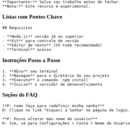
**Importante:** Salve seu trabalho antes de fechar.
**Nota:** Este recurso é experimental.
Listas com Pontos Chave
## Requisitos
- **Node.js** versão 16 ou superior
- **Git** para controle de versão
- **Editor de texto** (VS Code recomendado)
- **Terminal** acesso
Instruções Passo a Passo
1. **Abra** seu terminal
2. **Navegue** para o diretório do seu projeto
3. **Execute** o comando `npm install`
4. **Inicie** o servidor de desenvolvimento
Seções de FAQ
**P: Como faço para redefinir minha senha?**
R: Clique no link "Esqueci a Senha" na página de login.
**P: Posso alterar meu nome de usuário?**
R: Sim, vá para Configurações > Conta > Nome de Usuário