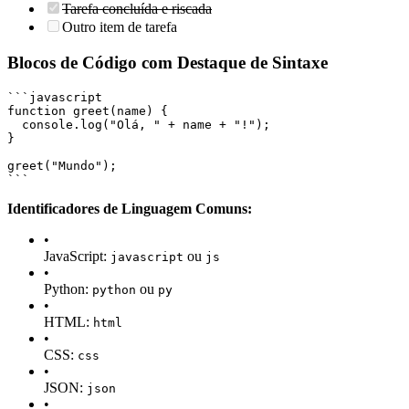
Tarefa concluída e riscada
Outro item de tarefa
Blocos de Código com Destaque de Sintaxe
```javascript
function greet(name) {
  console.log("Olá, " + name + "!");
}
greet("Mundo");
```
Identificadores de Linguagem Comuns:
•
JavaScript:
ou
javascript
js
•
Python:
ou
python
py
•
HTML:
html
•
CSS:
css
•
JSON:
json
•