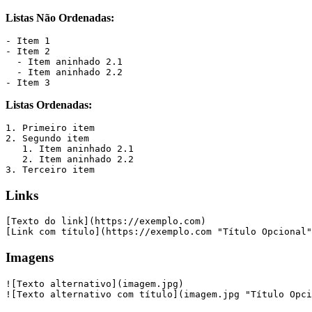
Listas Não Ordenadas:
- Item 1
- Item 2
  - Item aninhado 2.1
  - Item aninhado 2.2
- Item 3
Listas Ordenadas:
1. Primeiro item
2. Segundo item
   1. Item aninhado 2.1
   2. Item aninhado 2.2
3. Terceiro item
Links
[Texto do link](https://exemplo.com)
[Link com título](https://exemplo.com "Título Opcional"
Imagens
![Texto alternativo](imagem.jpg)
![Texto alternativo com título](imagem.jpg "Título Opci