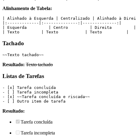
Alinhamento de Tabela:
| Alinhado à Esquerda | Centralizado | Alinhado à Direi
|:-------------|:--------------:|--------------:|
| Esquerda         | Centro         | Direita         |
| Texto         | Texto           | Texto          |
Tachado
~~Texto tachado~~
Resultado:
Texto tachado
Listas de Tarefas
- [x] Tarefa concluída
- [ ] Tarefa incompleta
- [x] ~~Tarefa concluída e riscada~~
- [ ] Outro item de tarefa
Resultado:
Tarefa concluída
Tarefa incompleta