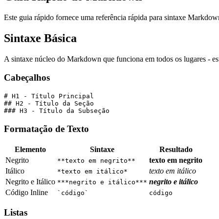
Este guia rápido fornece uma referência rápida para sintaxe Markdown
Sintaxe Básica
A sintaxe núcleo do Markdown que funciona em todos os lugares - est
Cabeçalhos
# H1 - Título Principal
## H2 - Título da Seção  
### H3 - Título da Subseção
Formatação de Texto
Elemento
Sintaxe
Resultado
Negrito
texto em negrito
**texto em negrito**
Itálico
texto em itálico
*texto em itálico*
Negrito e Itálico
negrito e itálico
***negrito e itálico***
Código Inline
`código`
código
Listas