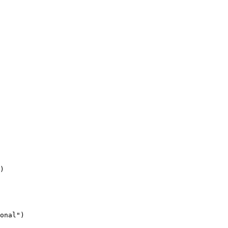
)
onal")