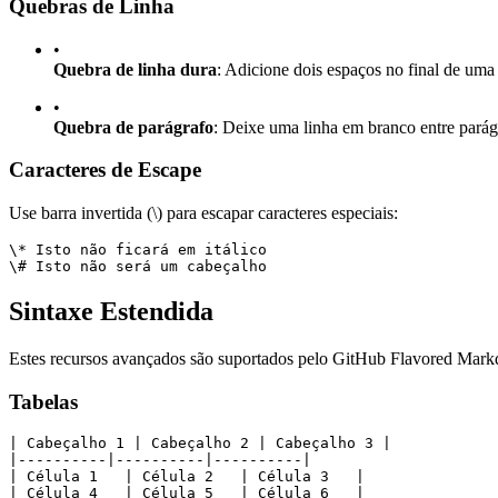
Quebras de Linha
•
Quebra de linha dura
: Adicione dois espaços no final de uma
•
Quebra de parágrafo
: Deixe uma linha em branco entre parág
Caracteres de Escape
Use barra invertida (\) para escapar caracteres especiais:
\* Isto não ficará em itálico
\# Isto não será um cabeçalho
Sintaxe Estendida
Estes recursos avançados são suportados pelo GitHub Flavored Mark
Tabelas
| Cabeçalho 1 | Cabeçalho 2 | Cabeçalho 3 |
|----------|----------|----------|
| Célula 1   | Célula 2   | Célula 3   |
| Célula 4   | Célula 5   | Célula 6   |