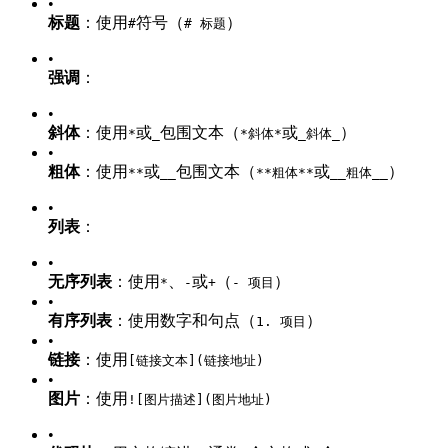
•
标题
：使用
符号（
）
#
# 标题
•
强调
：
•
斜体
：使用
或
包围文本（
或
）
*
_
*斜体*
_斜体_
•
粗体
：使用
或
包围文本（
或
）
**
__
**粗体**
__粗体__
•
列表
：
•
无序列表
：使用
、
或
（
）
*
-
+
- 项目
•
有序列表
：使用数字和句点（
）
1. 项目
•
链接
：使用
[链接文本](链接地址)
•
图片
：使用
![图片描述](图片地址)
•