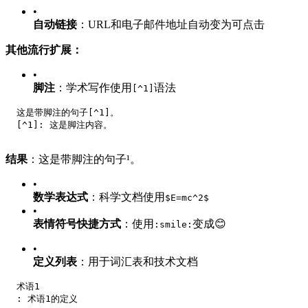
•
自动链接
：URL和电子邮件地址自动变为可点击
其他流行扩展：
•
脚注
：学术写作使用
语法
[^1]
  这是带脚注的句子[^1]。
  [^1]: 这是脚注内容。
结果
：这是带脚注的句子¹。
•
数学表达式
：科学文档使用
$E=mc^2$
•
表情符号快捷方式
：使用
变成😊
:smile:
•
定义列表
：用于词汇表和技术文档
  术语1
  : 术语1的定义