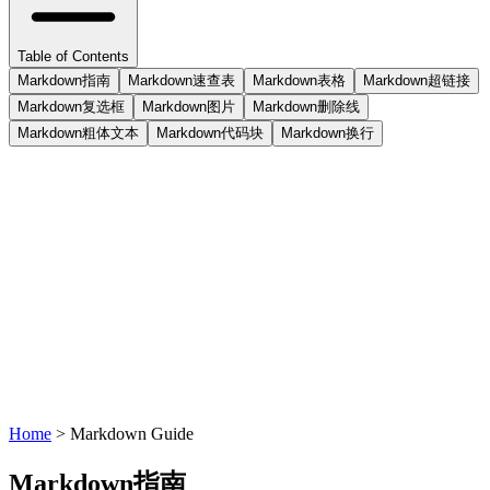
Table of Contents
Markdown指南
Markdown速查表
Markdown表格
Markdown超链接
Markdown复选框
Markdown图片
Markdown删除线
Markdown粗体文本
Markdown代码块
Markdown换行
Home
>
Markdown Guide
Markdown指南