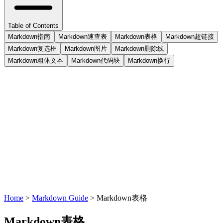
Table of Contents
Markdown指南
Markdown速查表
Markdown表格
Markdown超链接
Markdown复选框
Markdown图片
Markdown删除线
Markdown粗体文本
Markdown代码块
Markdown换行
Home
>
Markdown Guide
>
Markdown表格
Markdown表格