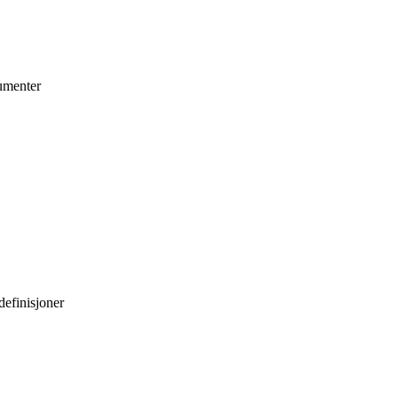
umenter
definisjoner