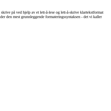
krive på ved hjelp av et lett-å-lese og lett-å-skrive klartekstformat
der den mest grunnleggende formateringssyntaksen - det vi kaller