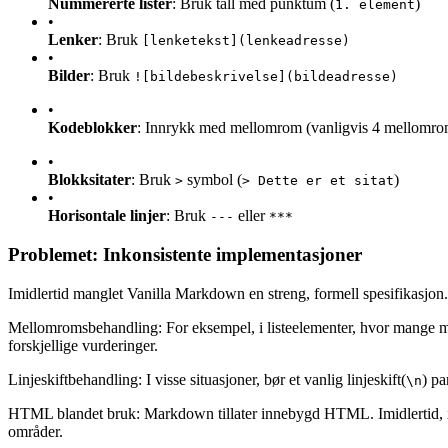
Nummererte lister
: Bruk tall med punktum (
)
1. element
•
Lenker
: Bruk
[lenketekst](lenkeadresse)
•
Bilder
: Bruk
![bildebeskrivelse](bildeadresse)
•
Kodeblokker
: Innrykk med mellomrom (vanligvis 4 mellomrom
•
Blokksitater
: Bruk
symbol (
)
>
> Dette er et sitat
•
Horisontale linjer
: Bruk
eller
---
***
Problemet: Inkonsistente implementasjoner
Imidlertid manglet Vanilla Markdown en streng, formell spesifikasjon. 
Mellomromsbehandling: For eksempel, i listeelementer, hvor mange m
forskjellige vurderinger.
Linjeskiftbehandling: I visse situasjoner, bør et vanlig linjeskift(
) p
\n
HTML blandet bruk: Markdown tillater innebygd HTML. Imidlertid, 
områder.