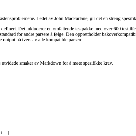
istensproblemene. Ledet av John MacFarlane, gir det en streng spesif
efinert. Det inkluderer en omfattende testpakke med over 600 testtilfel
standard for andre parsere å følge. Den opprettholder bakoverkompati
 output på tvers av alle kompatible parsere.
ge utvidede smaker av Markdown for å møte spesifikke krav.
)
st~~