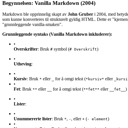
Begynnelsen: Vanilla Markdown (2004)
Markdown ble opprinnelig skapt av
John Gruber
i 2004, med betyde
som kunne konverteres til strukturelt gyldig HTML. Dette er "kjerne
"grunnleggende vanilla-smaken".
Grunnleggende syntaks (Vanilla Markdown inkluderer):
•
Overskrifter
: Bruk
symbol (
)
#
# Overskrift
•
Utheving
:
•
Kursiv
: Bruk
eller
for å omgi tekst (
eller
*
_
*kursiv*
_kursi
•
Fet
: Bruk
eller
for å omgi tekst (
eller
)
**
__
**fet**
__fet__
•
Lister
:
•
Unummererte lister
: Bruk
,
, eller
(
)
*
-
+
- element
•