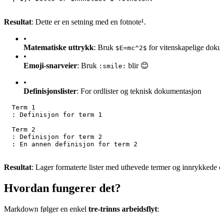
Resultat
: Dette er en setning med en fotnote¹.
•
Matematiske uttrykk
: Bruk
for vitenskapelige dok
$E=mc^2$
•
Emoji-snarveier
: Bruk
blir 😊
:smile:
•
Definisjonslister
: For ordlister og teknisk dokumentasjon
  Term 1
  : Definisjon for term 1
  Term 2
  : Definisjon for term 2
  : En annen definisjon for term 2
Resultat
: Lager formaterte lister med uthevede termer og innrykkede 
Hvordan fungerer det?
Markdown følger en enkel
tre-trinns arbeidsflyt
: