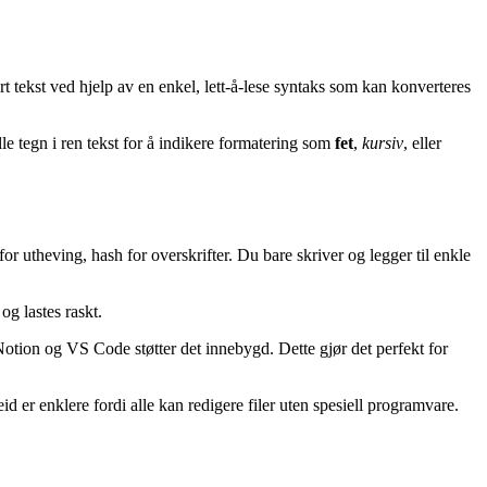
t tekst ved hjelp av en enkel, lett-å-lese syntaks som kan konverteres
 tegn i ren tekst for å indikere formatering som
fet
,
kursiv
, eller
r utheving, hash for overskrifter. Du bare skriver og legger til enkle
 og lastes raskt.
tion og VS Code støtter det innebygd. Dette gjør det perfekt for
r enklere fordi alle kan redigere filer uten spesiell programvare.