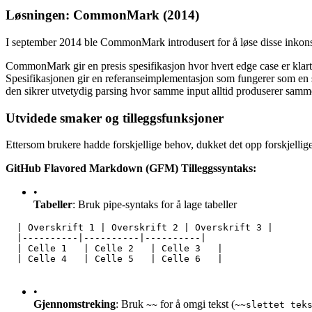
Løsningen: CommonMark (2014)
I september 2014 ble CommonMark introdusert for å løse disse inkons
CommonMark gir en presis spesifikasjon hvor hvert edge case er klart d
Spesifikasjonen gir en referanseimplementasjon som fungerer som en 
den sikrer utvetydig parsing hvor samme input alltid produserer samme
Utvidede smaker og tilleggsfunksjoner
Ettersom brukere hadde forskjellige behov, dukket det opp forskjelli
GitHub Flavored Markdown (GFM) Tilleggssyntaks:
•
Tabeller
: Bruk pipe-syntaks for å lage tabeller
  | Overskrift 1 | Overskrift 2 | Overskrift 3 |
  |----------|----------|----------|
  | Celle 1   | Celle 2   | Celle 3   |
  | Celle 4   | Celle 5   | Celle 6   |
•
Gjennomstreking
: Bruk
for å omgi tekst (
~~
~~slettet tek