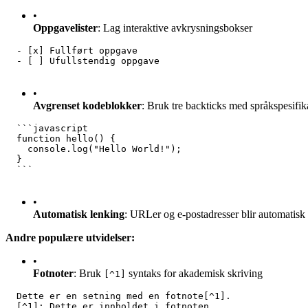
•
Oppgavelister
: Lag interaktive avkrysningsbokser
  - [x] Fullført oppgave
  - [ ] Ufullstendig oppgave
•
Avgrenset kodeblokker
: Bruk tre backticks med språkspesifik
  ```javascript
  function hello() {
    console.log("Hello World!");
  }
  ```
•
Automatisk lenking
: URLer og e-postadresser blir automatisk
Andre populære utvidelser:
•
Fotnoter
: Bruk
syntaks for akademisk skriving
[^1]
  Dette er en setning med en fotnote[^1].
  [^1]: Dette er innholdet i fotnoten.