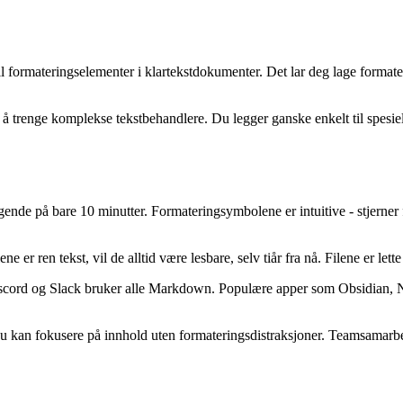
l formateringselementer i klartekstdokumenter. Det lar deg lage formater
renge komplekse tekstbehandlere. Du legger ganske enkelt til spesielle
nde på bare 10 minutter. Formateringsymbolene er intuitive - stjerner fo
 er ren tekst, vil de alltid være lesbare, selv tiår fra nå. Filene er lette
iscord og Slack bruker alle Markdown. Populære apper som Obsidian, No
an fokusere på innhold uten formateringsdistraksjoner. Teamsamarbeid e