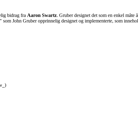
lig bidrag fra
Aaron Swartz
. Gruber designet det som en enkel måte å s
n" som John Gruber opprinnelig designet og implementerte, som innehol
)
v_