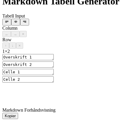
Markdown Tabell Generator
Tabell Input
Column
←
→
×
Row
↑
↓
×
1
×
2
Markdown Forhåndsvisning
Kopier